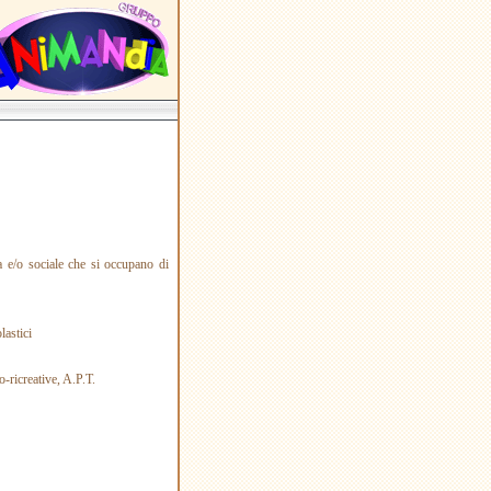
ca e/o sociale che si occupano di
lastici
co-ricreative, A.P.T.