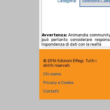
Categoria:
Avvertenza:
Animandia community off
può pertanto considerare respons
rispondenza di dati con la realtà
Informazioni legali
© 2016 Edizioni Effegi. Tutti i
diritti riservati
Chi siamo
Privacy e Cookie
Contatti