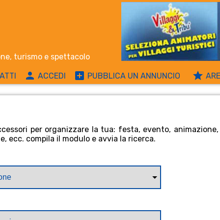
one, turismo e spettacolo
person
add_box
grade
ATTI
ACCEDI
PUBBLICA UN
ANNUNCIO
AR
ccessori per organizzare la tua: festa, evento, animazione,
, ecc. compila il modulo e avvia la ricerca.