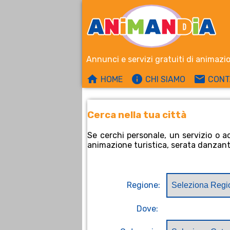
Annunci e servizi gratuiti di animazi
home
info
email
HOME
CHI SIAMO
CONT
Cerca nella tua città
Se cerchi personale, un servizio o a
animazione turistica, serata danzante
Regione:
Dove: