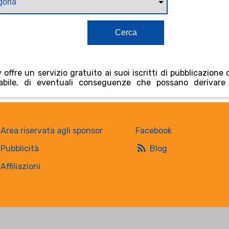
Cerca
re un servizio gratuito ai suoi iscritti di pubblicazione d
abile, di eventuali conseguenze che possano derivare
Per gli Sponsor
Seguici su
Area riservata agli sponsor
Facebook
rss_feed
Pubblicità
Blog
Affiliazioni